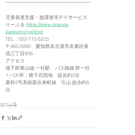
児童発達支援・放課後等デイサービス
りーぶる 
https://www.onepre-
support.or.jp/libre
TEL：052-715-5223​
〒465-0005　愛知県名古屋市名東区香
流三丁目806
アクセス
地下鉄東山線:一社駅　バス路線:幹一社
1 バス停：猪子石団地　徒歩約2分
基幹2号系統新出来町線　引山 徒歩約5
分
りーぶる