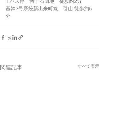
1 バス停：猪子石団地　徒歩約2分
基幹2号系統新出来町線　引山 徒歩約5
分
すべて表示
関連記事