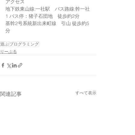
アクセス
地下鉄東山線:一社駅　バス路線:幹一社
1 バス停：猪子石団地　徒歩約2分
基幹2号系統新出来町線　引山 徒歩約5
分
遊ぶ
プログラミング
りーぶる
すべて表示
関連記事