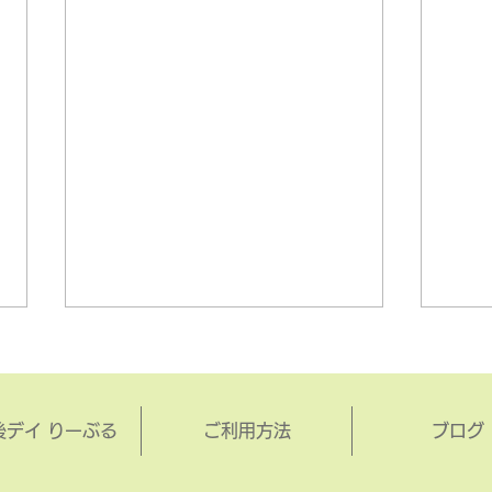
後デイ りーぶる
ご利用方法
ブログ
ニジイロクワガタ