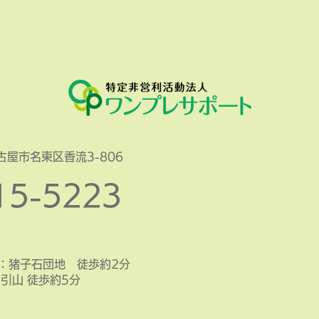
今年
ます
名古屋市名東区香流3-806
15-5223
停：猪子石団地 徒歩約2分
山 徒歩約5分​