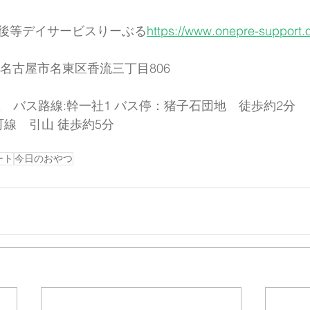
後等デイサービスりーぶる
https://www.onepre-support.or
知県名古屋市名東区香流三丁目806
　バス路線:幹一社1 バス停：猪子石団地　徒歩約2分
線　引山 徒歩約5分
ート
今日のおやつ