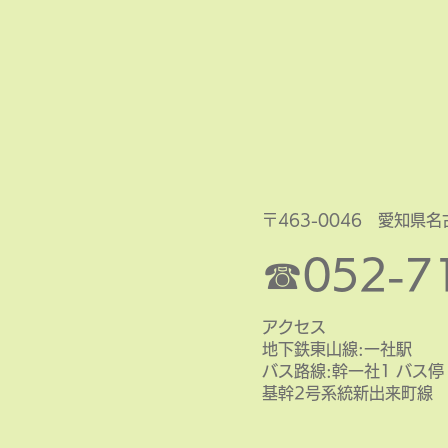
〒463-0046 愛知県
☎
052-7
アクセス
地下鉄東山線:一社駅
バス路線:幹一社1 バス
基幹2号系統新出来町線 引